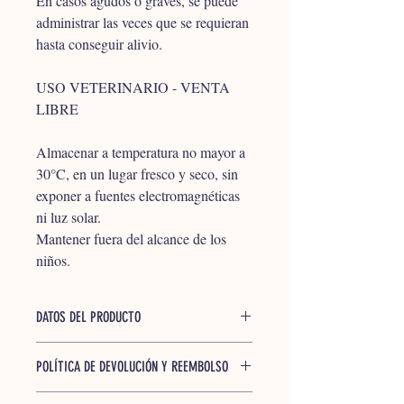
En casos agudos o graves, se puede 
administrar las veces que se requieran 
hasta conseguir alivio.
USO VETERINARIO - VENTA 
LIBRE
Almacenar a temperatura no mayor a 
30°C, en un lugar fresco y seco, sin 
exponer a fuentes electromagnéticas 
ni luz solar. 
Mantener fuera del alcance de los 
niños.
DATOS DEL PRODUCTO
Frasco de vidrio ámbar x 20 ml de 
POLÍTICA DE DEVOLUCIÓN Y REEMBOLSO
contenido líquido.
Si el producto entregado no corresponde 